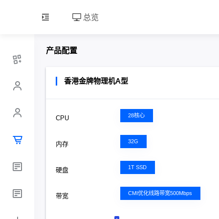
总览
产品配置
香港金牌物理机A型
28核心
CPU
32G
内存
1T SSD
硬盘
CMI优化线路带宽500Mbps
带宽