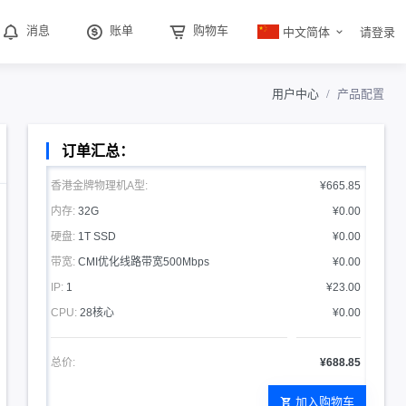
中文简体
消息
账单
购物车
请登录
用户中心
产品配置
订单汇总：
香港金牌物理机A型:
¥665.85
内存:
32G
¥0.00
硬盘:
1T SSD
¥0.00
带宽:
CMI优化线路带宽500Mbps
¥0.00
IP:
1
¥23.00
CPU:
28核心
¥0.00
总价:
¥688.85
加入购物车