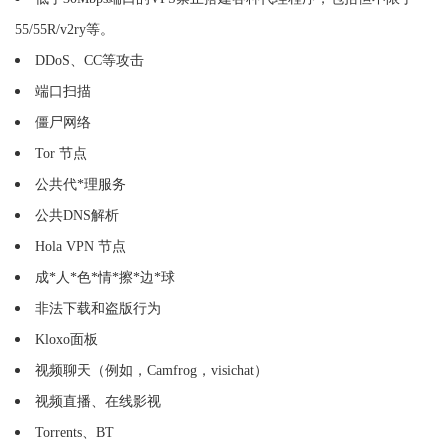
55/55R/v2ry等。
DDoS、CC等攻击
端口扫描
僵尸网络
Tor 节点
公共代*理服务
公共DNS解析
Hola VPN 节点
成*人*色*情*擦*边*球
非法下载和盗版行为
Kloxo面板
视频聊天（例如，Camfrog，visichat）
视频直播、在线影视
Torrents、BT