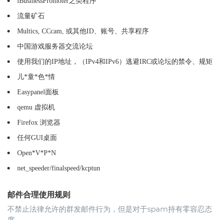
iBusinessPromoter之类程序
流量矿石
Multics, CCcam, 或其他ID、账号、共享程序
中国游戏服务器交流论坛
使用我们的IP地址，（IPv4和IPv6）逃避IRC或论坛的禁令、规矩
儿*童*色*情
Easypanel面板
qemu 虚拟机
Firefox 浏览器
任何GUI桌面
Open*V*P*N
net_speeder/finalspeed/kcptun
邮件合理使用规则
不禁止法律允许的群发邮件行为，但是对于spam持有零容忍态
度